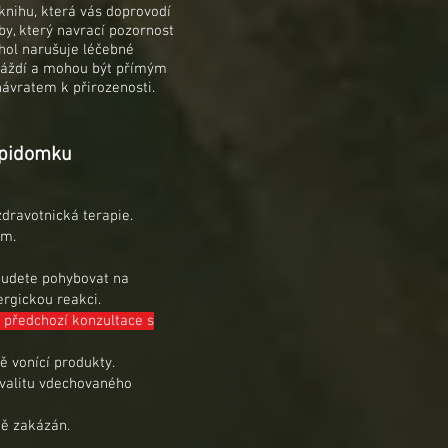
knihu, která vás doprovodí
oby, který navrací pozornost
ohol narušuje léčebné
dráždí a mohou být přímým
ávratem k přirozenosti.
apidomku
dravotnická terapie.
em.
 budete pohybovat na
lergickou reakci.
 předchozí konzultace s
ě vonící produkty.
 kvalitu vdechovaného
ně zakázán.