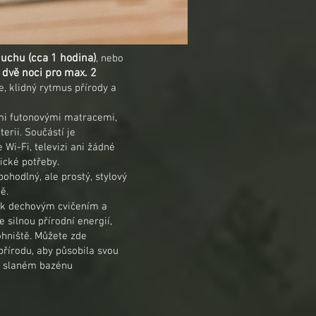
duchu (cca 1 hodina)
, nebo
 dvě noci pro max. 2
e, klidný rytmus přírody a
ými futonovými matracemi,
erii. Součástí je
 Wi-Fi, televizi ani žádné
ické potřeby.
ohodlný, ale prostý, stylový
ě.
k k dechovým cvičením a
 silnou přírodní energií,
ohniště. Můžete zde
přírodu, aby působila svou
m slaném bazénu