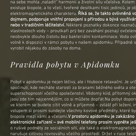
na sebe mohla „naladit“ harmonii a životní sílu včelstva. Kol
existuje biopole, a to včelí, tvořené desítkami tisíc jedinců, je o
elektromagnetického charakteru.
Říká se, že takto ovlivněná v
dojmem, podporuje vnitřní propojení s přírodou a bývá využíván
nebo v tradičním léčitelství.
Některé poznatky dokonce naznačuj
vlastnostech vody – proutkaři prý bez zaváhání poznají ovčelen
neobvykle dlouho čistotu bez bakteriální kontaminace. Voda ov
volně k dispozici v rámci pobytu v našem apidomku. Případně
vyrobit nějakou do zásoby na doma.
Pravidla pobytu v Apidomku
Pobyt v apidomku je nejen léčivý, ale i hluboce relaxační. Je u
spočinutí, kde necháte starosti za branami běžného světa a ot
superschopností včelího společenství. Vědomý klid, přítomný o
jsou zde tím nejcennějším, co si můžete dopřát.Na pobyt dopo
ve kterém se budete cítit volně a příjemně – zvlášť při ležení, 
vstupem si prosím sundejte všechny kovové předměty, které b
biopole mezi vámi a včelami
.V prostoru apidomku je zakázáno 
elektronické zařízení – své mobilní telefony prosím vypněte j
o rušivé podněty ze sociálních sítí, ale také o elektromagnetic
narušuje citlivou rovnováhu včelího prostředí. Držet v ruce tel