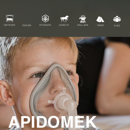
UBYTOVÁNÍ
APITERAPIE
JEZDECTVÍ
GRILL-BAR
ŠKOLENÍ
TÁBOR
O NÁS
APIDOMEK