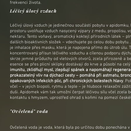
frekvenci života.
Léčivý úlový vzduch
Léčivý úlový vzduch je jedinečnou součástí pobytu v apidomku, 
prostoru uvolňuje vzduch nasycený výpary z medu, propolisu, vos
nektaru. Tento voňavý, aromatický koktejl přírodních látek – plný
dalších bioaktivních složek – vdechujete po celou dobu pobytu.
je inhalace přes masku, která je napojena přímo do útrob úlu. 
koncentrovaný přísun léčivého vzduchu a cílenou podporu dýcha
skrze jemné průduchy od vletových otvorů, zcela přirozeně a be
esence se přes plicní sklípky dostávají do krve a působí na ce
imunitu, zklidňují mysl, zlepšují spánek a napomáhají regenera
prokazatelný vliv na dýchací cesty – pomáhá při astmatu, bronch
opakovaných infekcích plic, při chronických bolestech hlavy
. Po
včel – v jejich biopoli, rytmu a teple – je hluboce relaxační záži
duši. Apidomek vám tak umožní čerpat léčivou sílu včel zcela 
kontaktu s hmyzem, uprostřed ohrad s koňmi na pomezí českéh
"Ovčelená" voda
Ovčelená voda je voda, která byla po určitou dobu ponechána v 