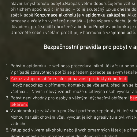
hlavní smysl tohoto pobytu.Naopak velmi doporučujeme vzít si 
při tichém spočinutí či inhalaci – to je skutečný luxus dnešní d
zpět k sobě.
Konzumace alkoholu je v apidomku zakázána
. Alk
procesy a včely ho vyloženě nesnáší – jeho výpary v dechu je 
důvodem, proč se cítí ohrožené a bodnou.Pobyt v apidomku je n
Umožněte sobě i včelám prožít jej v harmonii a vzájemné úctě.
Bezpečnostní pravidla pro pobyt v 
Pobyt v apidomku je wellness procedura, nikoli lékařská nebo z
V případě zdravotních potíží se předem poraďte se svým lékař
Zákaz vstupu osobám s alergií na včelí produkty či bodnutí
.
I když nedochází k přímému kontaktu se včelami, přeci jen se
včelnici... . Navíc i úlový vzduch může u citlivých osob vyvolat a
Pobyt není vhodný pro osoby s vážnými dýchacími obtížemi
bez
lékařem.
V apidomku je zakázáno používat parfémy, repelenty či jiné siln
Mohou narušit chování včel, vyvolat jejich agresivitu a ovlivnit
vzduchu.
Vstup pod vlivem alkoholu nebo jiných omamných látek je přís
Během pobytu ani inhalace není dovoleno pít alkohol!