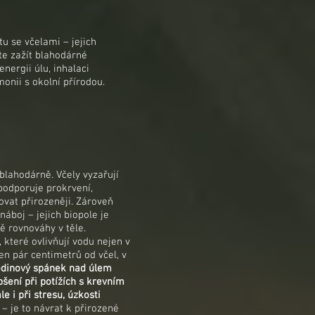
tu se včelami – jejich
e zažít blahodárné
nergii úlu, inhalaci
onii s okolní přírodou.
 blahodárně. Včely vyzařují
podporuje prokrvení,
vat přirozeněji. Zároveň
áboj – jejich biopole je
 rovnováhy v těle.
, které ovlivňují vodu nejen v
 jen pár centimetrů od včel, v
hodinový spánek nad úlem
pšení při potížích s krevním
 i při stresu, úzkosti
– je to návrat k přirozené