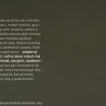
kde se přímo do vnitřního
ku, mateří kašičky, pylu i
 silic, terpenů, esterů a
 Ještě intenzivnější formou
Tato metoda zajišťuje
cích cest. Vzduch proniká
z jakéhokoli zásahu. Včelí
lý organismus –
podporují
ci. Léčivý úlový vzduch má
itidě, alergiích, zánětech i
byt jen pár centimetrů od
tek, který harmonizuje tělo i
bezpečně, bez přímého
o ráje a podkrkonoší .
bezprostřední blízkosti aby