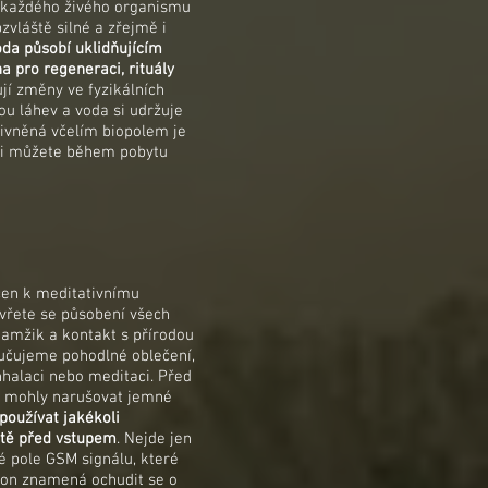
em každého živého organismu
bzvláště silné a zřejmě i
oda působí uklidňujícím
a pro regeneraci, rituály
í změny ve fyzikálních
ou láhev a voda si udržuje
livněná včelím biopolem je
 si můžete během pobytu
rčen k meditativnímu
evřete se působení všech
kamžik a kontakt s přírodou
ručujeme pohodlné oblečení,
inhalaci nebo meditaci. Před
y mohly narušovat jemné
používat jakékoli
eště před vstupem
. Nejde jen
ké pole GSM signálu, které
efon znamená ochudit se o