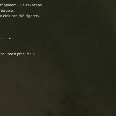
nitř apidomku je zakázáno.
 terapie.
o elektronické cigarety.
bsluhy.
laci ihned přerušte a