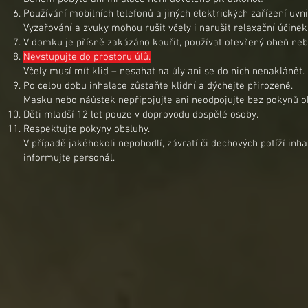
Používání mobilních telefonů a jiných elektrických zařízení uv
Vyzařování a zvuky mohou rušit včely i narušit relaxační účinek
V domku je přísně zakázáno kouřit, používat otevřený oheň neb
Nevstupujte do prostoru úlů.
Včely musí mít klid – nesahat na úly ani se do nich nenaklánět.
Po celou dobu inhalace zůstaňte klidní a dýchejte přirozeně.
Masku nebo náústek nepřipojujte ani neodpojujte bez pokynů o
Děti mladší 12 let pouze v doprovodu dospělé osoby.
Respektujte pokyny obsluhy.
V případě jakéhokoli nepohodlí, závratí či dechových potíží inha
informujte personál.