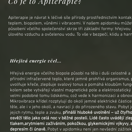
Co je to Apiterapie?
Apiterapie je návrat k léčivé síle přírody prostřednictvím kontak
teplem, biopolem, vůněmi i vibracemi. V našem apidomku můžet
působení včelího společenství skrze tři základní formy: hřejivou e
úlového vzduchu a ovčelenou vodu. To vše v bezpečí, klidu a harm
Hřejivá energie včel...
Hřejivá energie včelího biopole působí na tělo i duši celostně a
přírodní infračervené teplo, které jemně prohřívá organismus, 
uvolňuje křeče, zlepšuje svalový tonus a pomáhá kloubům fungo
kolem sebe vytvářejí vlastní magnetické pole a elektrostatický n
velmi podobné tomu lidskému, což vede k harmonizaci a obnově
Mikrovibrace křídel rozptylují do okolí jemné elektrické částice
těle, ale i v jeho okolí, a navrací ji do přirozeného stavu. Pobyt
jejich rytmu, teple a zvuku,
přináší hluboké uvolnění – už čtyř
osvěží tělo jako celá noc v běžné posteli. Lidé často uvádějí zle
tlakem,arytmiemi zažíváním, pokožkou, glykemickými výkyvy, ale
depresím či únavě.
Pobyt v apidomku není jen nevšední zážitek 