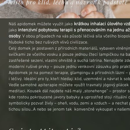
místo pro klid, léčbu a návrat k podstatě
krátkou inhalaci úlového vz
Náš apidomek můžete využít jako
intenzivní pobytovou terapii s přenocováním na jednu až
jako
osoby
. V obou případech na vás působí léčivá síla včelího biopol
hluboké ticho bez rušivých vlivů civilizace.
Celý domek je postaven z přírodních materiálů, vybaven vlněn
svíčkami ze včelího vosku a pouze jednou čtecí lampičkou na bat
zastřešené sezení, vlastní ohniště a suchá latrína. Nenajdete zde
moderní rušivé prvky – pouze jednu venkovní zásuvku pro prakt
Apidomek je na pomezí terapie, glampingu a přírodních lázní – p
i léčivý. Ideální pro ty, kteří hledají klid, uzemnění a návrat k sob
Vedle samotné apiterapie můžete využít travnatý jógový pláce
meditaci. Kousek dál najdete náš malý „stonehenge“ – prostor se
kde rostou pokroucené javory babyky a uprostřed stojí rituální 
symbolicky pozvat živly – oheň, vodu, zemi a vzduch – a nechat 
tichou silou...A nebo se jenom tak konvenčně vykoupat v naše