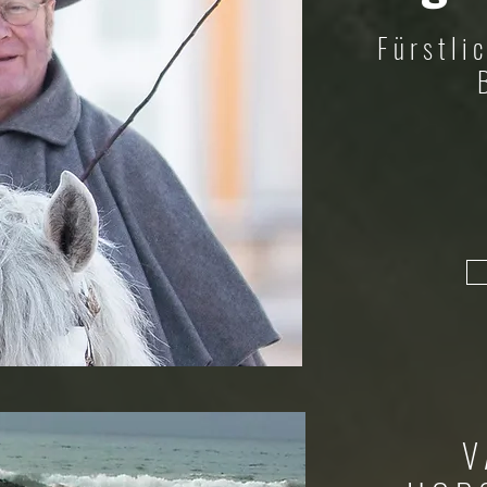
Fürstli
V