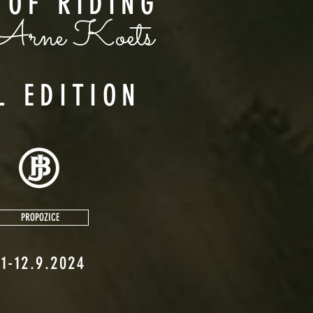
 OF RIDING
Arne
Koets
L EDITION
PROPOZICE
11-12.9.2024