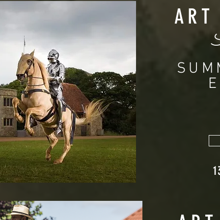
ART
SUM
E
1