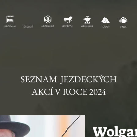
UBYTOVÁNÍ
APITERAPIE
JEZDECTVÍ
GRILL-BAR
ŠKOLENÍ
TÁBOR
O NÁS
SEZNAM JEZDECKÝCH
AKCÍ V ROCE 2024
Wolga