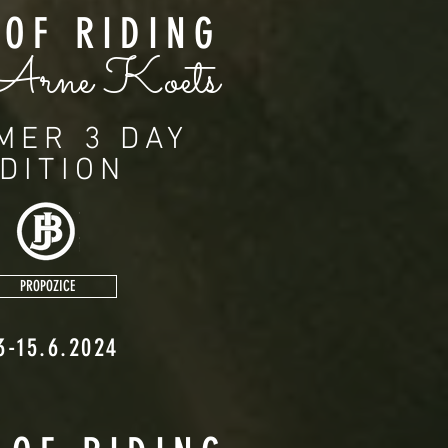
 OF RIDING
Arne
Koets
MER 3 DAY
DITION
PROPOZICE
3-15.6.2024